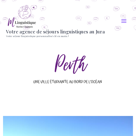
Aller
au
contenu
Votre agence de séjours linguistiques au Jura
Votre séjour linguistique personnalisé clé en main !