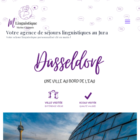
Aller
au
contenu
Votre agence de séjours linguistiques au Jura
Votre séjour linguistique personnalisé clé en main !