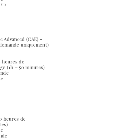
-C1
e Advanced (CAE) -
r demande uniquement)
0 heures de
dge
(1h = 50 minutes)
ande
se
10 heures de
tes)
se
ande