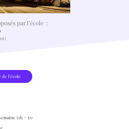
oposés par l’école :
s
nt)
e de l'école
semaine (1h = 50
se