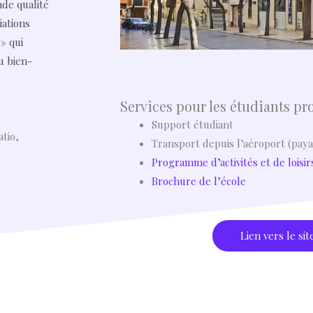
nde qualité
iations
» qui
u bien-
Services pour les étudiants pr
Support étudiant
tio,
Transport depuis l’aéroport (paya
Programme d’activités et de loisir
Brochure de l’école
Lien vers le sit