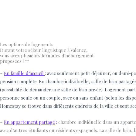
Les options de logements
Durant votre séjour linguistique à Valence,
vous avez plusieurs formules d'hébergement
proposées ! **
–
En famille d’accueil
: avec seulement petit déjeuner, ou demi-p
pension complète. En chambre individuelle, salle de bain partagée
(possibilité de demander une salle de bain privée). Logement p
ar
personne seule ou un couple, avec ou sans enfant (selon les dispon
Homestay se trouve dans différents endroits de la ville et sont ac
–
En appartement partagé
:
chambre individuelle dans un appart
avec d’autres étudiants ou résidents espagnols. La salle de bain, la