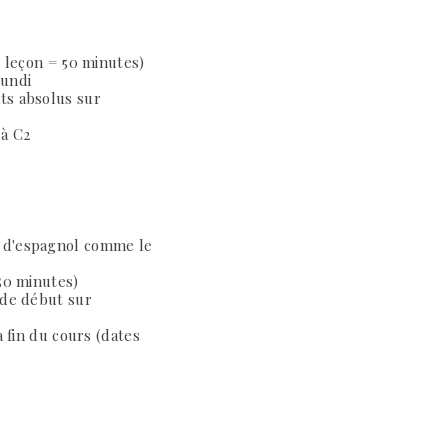
1 leçon = 50 minutes)
lundi
ts absolus sur
 à C2
 d'espagnol comme le
 50 minutes)
 de début sur
a fin du cours (dates