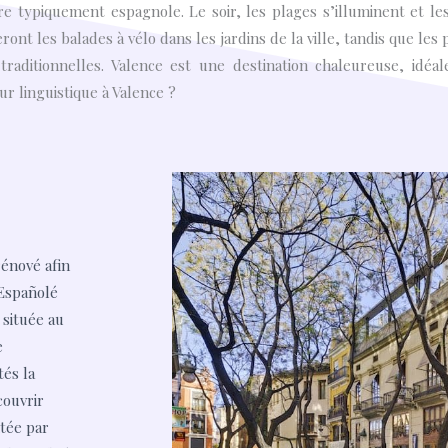
re typiquement espagnole. Le soir, les plages s’illuminent et le
nt les balades à vélo dans les jardins de la ville, tandis que les 
raditionnelles. Valence est une destination chaleureuse, idé
ur linguistique à Valence ?
énové afin
 Españolé
 située au
e
tés la
couvrir
itée par