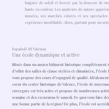
baignée de soleil et bercée par la douceur de viv
haute en couleur. Les amateurs de nature appréciero
musées, ses marchés colorés et ses spectacles t
expérience inoubliable. Alors, partant pour un séjo
Españolé IH Valencia
Une école dynamique et active
Située dans un ancien bâtiment historique complètement r
d’offrir des salles de classe stylées et climatisées, l’école
vous propose des cours d’espagnol de qualité. Idéalement
coeur du centre historique de Valence, l’école de moyenn
envergure est très active et propose de nombreuses activi
semaine et des excursions le samedi. De quoi vous faire dé
une bonne partie de la région ! De plus, l’école est accréd