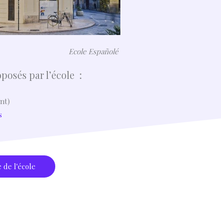
Ecole Españolé
oposés par l’école :
nt)
s
e de l'école