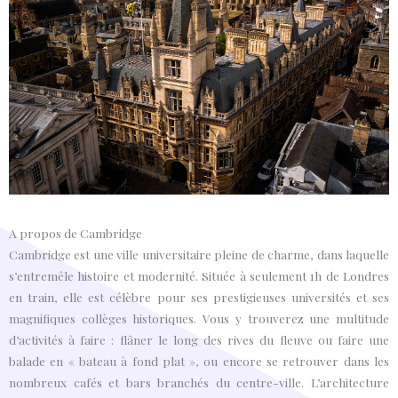
A propos de Cambridge
Cambridge est une ville universitaire pleine de charme, dans laquelle
s’entremêle histoire et modernité. Située à seulement 1h de Londres
en train, elle est célèbre pour ses prestigieuses universités et ses
magnifiques collèges historiques. Vous y trouverez une multitude
d’activités à faire : flâner le long des rives du fleuve ou faire une
balade en « bateau à fond plat », ou encore se retrouver dans les
nombreux cafés et bars branchés du centre-ville. L’architecture