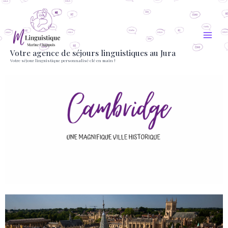
Aller
au
contenu
Votre agence de séjours linguistiques au Jura
Votre séjour linguistique personnalisé clé en main !