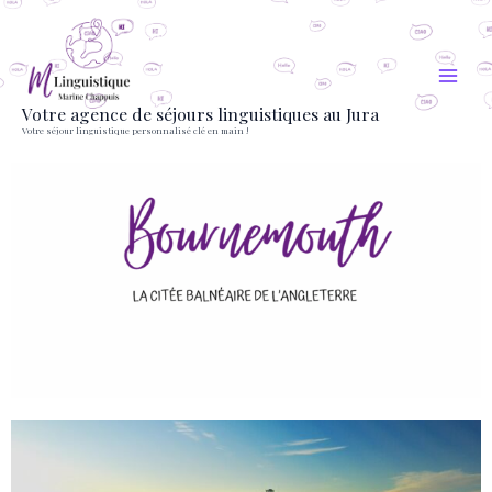
Aller
au
contenu
Votre agence de séjours linguistiques au Jura
Votre séjour linguistique personnalisé clé en main !