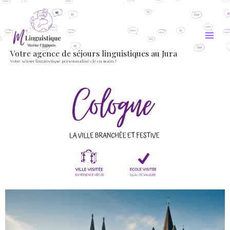
Aller
au
contenu
Votre agence de séjours linguistiques au Jura
Votre séjour linguistique personnalisé clé en main !