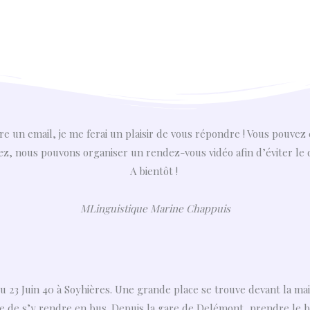
re un email, je me ferai un plaisir de vous répondre ! Vous pouv
rez, nous pouvons organiser un rendez-vous vidéo afin d’éviter le
A bientôt !
MLinguistique Marine Chappuis
23 Juin 40 à Soyhières. Une grande place se trouve devant la maison
le de s’y rendre en bus. Depuis la gare de Delémont, prendre le 